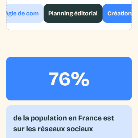
tégie de com
Planning éditorial
Création de
76%
de la population en France est
sur les réseaux sociaux