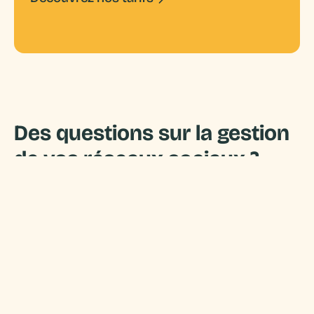
Suivi & Accompagnement
Stratégie de com'
Des questions sur la gestion
de vos réseaux sociaux ?
Toutes les réponses sont là
Quels réseaux sociaux pouvez-vous 
gérer pour mon entreprise ?
Nous pouvons gérer les principaux
réseaux