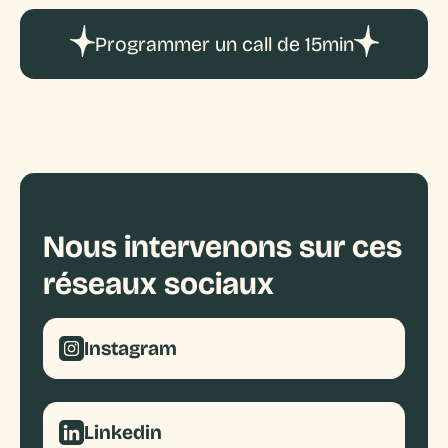
Sujets phares
Stratégie de contenu
Photos
Programmer un call de 15min
Rapport des statistiques
Formats
Vidéos
Point mensuel
Récurrence
Rédaction
Ajustement des contenus
Nous intervenons sur ces
réseaux sociaux
Instagram
Linkedin