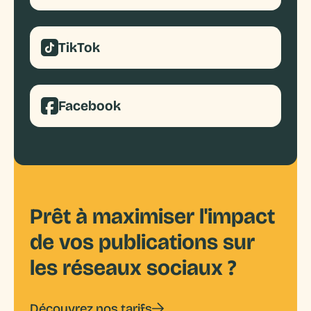
TikTok
Facebook
Prêt à maximiser l'impact
Avec Elsa
de vos publications sur
les réseaux sociaux ?
Spécialité Food
Découvrez nos tarifs