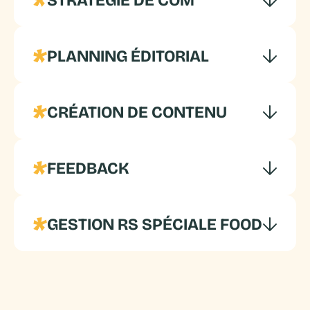
PLANNING ÉDITORIAL
CRÉATION DE CONTENU
FEEDBACK
Cibles & Objectifs
GESTION RS SPÉCIALE FOOD
Planning éditorial
Planning Notion
Benchmark
Visuels