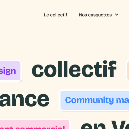
Le collectif
Nos casquettes
collectif
s
i
g
n
lance
C
o
m
m
u
n
i
t
y
m
en V