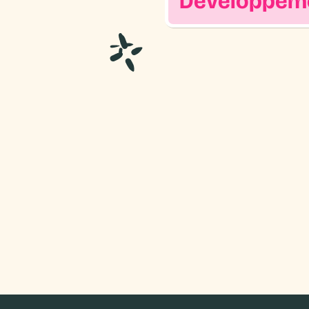
D
é
v
e
l
o
p
p
e
m