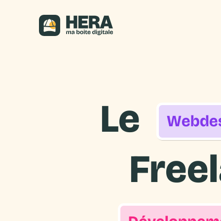
Le
W
e
b
d
e
Free