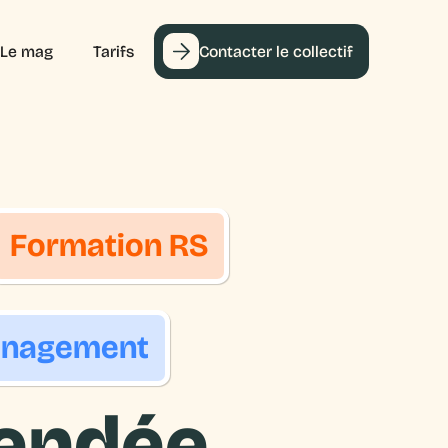
Le mag
Tarifs
Contacter le collectif
F
o
r
m
a
t
i
o
n
R
S
a
n
a
g
e
m
e
n
t
endée