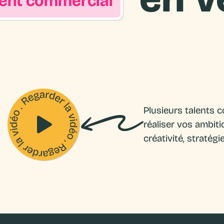
e
n
t
c
o
m
m
e
r
c
i
a
l
Plusieurs talents c
réaliser vos ambit
créativité, stratégi